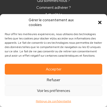
Qui sommes nous ?
Comment adhérer ?
Actualités
Gérer le consentement aux
Nos newsletters
cookies
CONTACT
Pour offrir les meilleures expériences, nous utilisons des technologies
telles que les cookies pour stocker et/ou accéder aux informations des
appareils. Le fait de consentir à ces technologies nous permettra de traiter
contact@club.immo
des données telles que le comportement de navigation ou les ID uniques
sur ce site. Le fait de ne pas consentir ou de retirer son consentement
peut avoir un effet négatif sur certaines caractéristiques et fonctions.
Accepter
Mentions légales
Politique de confidentialité
Refuser
Réalisé par MouvementCom
Voir les préférences
Politique de confidentialité