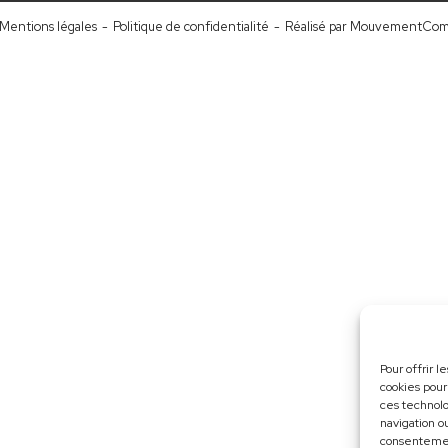
Mentions légales
-
Politique de confidentialité
-
Réalisé par MouvementCo
Pour offrir 
cookies pour
ces technol
navigation ou
consentement