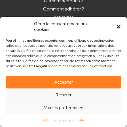
Qui sommes nous ?
Comment adhérer ?
Actualités
Gérer le consentement aux
Nos newsletters
cookies
CONTACT
Pour offrir les meilleures expériences, nous utilisons des technologies
telles que les cookies pour stocker et/ou accéder aux informations des
appareils. Le fait de consentir à ces technologies nous permettra de traiter
contact@club.immo
des données telles que le comportement de navigation ou les ID uniques
sur ce site. Le fait de ne pas consentir ou de retirer son consentement
peut avoir un effet négatif sur certaines caractéristiques et fonctions.
Accepter
Mentions légales
Politique de confidentialité
Refuser
Réalisé par MouvementCom
Voir les préférences
Politique de confidentialité