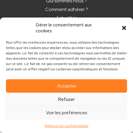
Qui sommes nous ?
Comment adhérer ?
Actualités
Gérer le consentement aux
Nos newsletters
cookies
CONTACT
Pour offrir les meilleures expériences, nous utilisons des technologies
telles que les cookies pour stocker et/ou accéder aux informations des
appareils. Le fait de consentir à ces technologies nous permettra de traiter
contact@club.immo
des données telles que le comportement de navigation ou les ID uniques
sur ce site. Le fait de ne pas consentir ou de retirer son consentement
peut avoir un effet négatif sur certaines caractéristiques et fonctions.
Accepter
Mentions légales
Politique de confidentialité
Refuser
Réalisé par MouvementCom
Voir les préférences
Politique de confidentialité