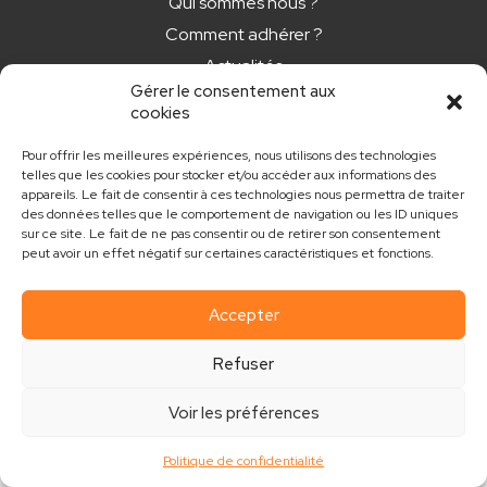
Qui sommes nous ?
Comment adhérer ?
Actualités
Gérer le consentement aux
Nos newsletters
cookies
CONTACT
Pour offrir les meilleures expériences, nous utilisons des technologies
telles que les cookies pour stocker et/ou accéder aux informations des
appareils. Le fait de consentir à ces technologies nous permettra de traiter
contact@club.immo
des données telles que le comportement de navigation ou les ID uniques
sur ce site. Le fait de ne pas consentir ou de retirer son consentement
peut avoir un effet négatif sur certaines caractéristiques et fonctions.
Accepter
Mentions légales
Politique de confidentialité
Refuser
Réalisé par MouvementCom
Voir les préférences
Politique de confidentialité