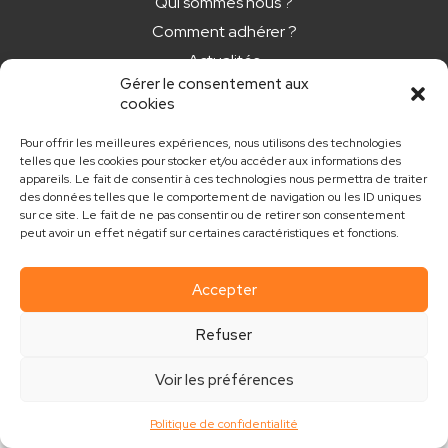
Qui sommes nous ?
Comment adhérer ?
Actualités
Gérer le consentement aux
Nos newsletters
cookies
CONTACT
Pour offrir les meilleures expériences, nous utilisons des technologies
telles que les cookies pour stocker et/ou accéder aux informations des
appareils. Le fait de consentir à ces technologies nous permettra de traiter
contact@club.immo
des données telles que le comportement de navigation ou les ID uniques
sur ce site. Le fait de ne pas consentir ou de retirer son consentement
peut avoir un effet négatif sur certaines caractéristiques et fonctions.
Accepter
Mentions légales
Politique de confidentialité
Refuser
Réalisé par MouvementCom
Voir les préférences
Politique de confidentialité