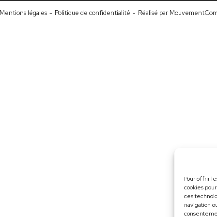
Mentions légales
-
Politique de confidentialité
-
Réalisé par MouvementCo
Pour offrir 
cookies pour
ces technol
navigation ou
consentement