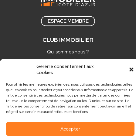
ESPACE MEMBRE
CLUB IMMOBILIER
Qui sommes nous ?
Comment adhérer ?
Gérer le consentement aux
Actualités
cookies
Nos newsletters
Pour offrir les meilleures expériences, nous utilisons des technologies telles
que les cookies pour stocker et/ou accéder aux informations des appareils. Le
CONTACT
fait de consentir à ces technologies nous permettra de traiter des données
telles que le comportement de navigation ou les ID uniques sur ce site. Le
fait de ne pas consentir ou de retirer son consentement peut avoir un effet
contact@club.immo
négatif sur certaines caractéristiques et fonctions.
Accepter