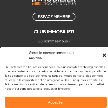
ESPACE MEMBRE
CLUB IMMOBILIER
Qui sommes nous ?
Comment adhérer ?
Gérer le consentement aux
Actualités
cookies
Nos newsletters
Pour offrir les meilleures expériences, nous utilisons des technologies telles
que les cookies pour stocker et/ou accéder aux informations des appareils. Le
CONTACT
fait de consentir à ces technologies nous permettra de traiter des données
telles que le comportement de navigation ou les ID uniques sur ce site. Le
fait de ne pas consentir ou de retirer son consentement peut avoir un effet
contact@club.immo
négatif sur certaines caractéristiques et fonctions.
Accepter