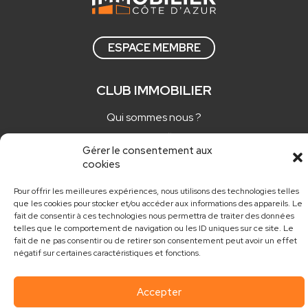
ESPACE MEMBRE
CLUB IMMOBILIER
Qui sommes nous ?
Comment adhérer ?
Gérer le consentement aux
Actualités
cookies
Nos newsletters
Pour offrir les meilleures expériences, nous utilisons des technologies telles
que les cookies pour stocker et/ou accéder aux informations des appareils. Le
CONTACT
fait de consentir à ces technologies nous permettra de traiter des données
telles que le comportement de navigation ou les ID uniques sur ce site. Le
fait de ne pas consentir ou de retirer son consentement peut avoir un effet
contact@club.immo
négatif sur certaines caractéristiques et fonctions.
Accepter